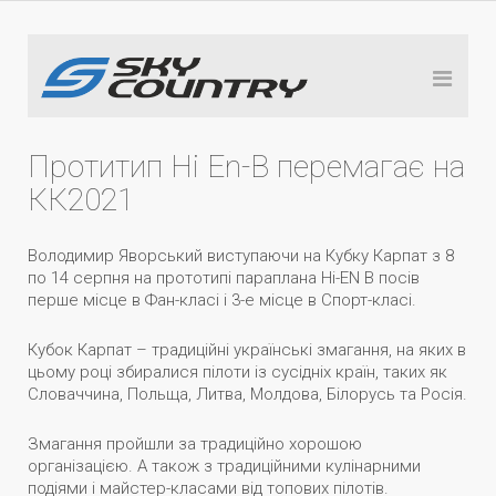
Протитип Hi En-B перемагає на
КК2021
Володимир Яворський виступаючи на Кубку Карпат з 8
по 14 серпня на прототипі параплана Hi-EN B посів
перше місце в Фан-класі і 3-е місце в Спорт-класі.
Кубок Карпат – традиційні українські змагання, на яких в
цьому році збиралися пілоти із сусідніх країн, таких як
Словаччина, Польща, Литва, Молдова, Білорусь та Росія.
Змагання пройшли за традиційно хорошою
організацією. А також з традиційними кулінарними
подіями і майстер-класами від топових пілотів.