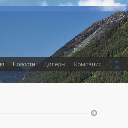
en
ия
Новости
Дилеры
Компания
ua
ru