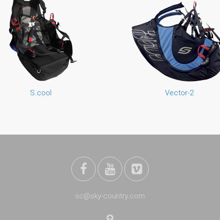
S.cool
Vector-2
sc@sky-country.com