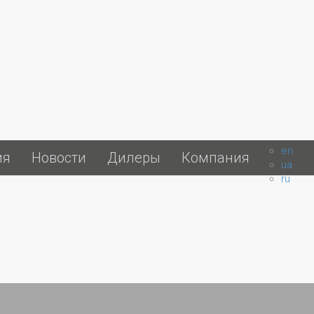
en
ия
Новости
Дилеры
Компания
ua
ru