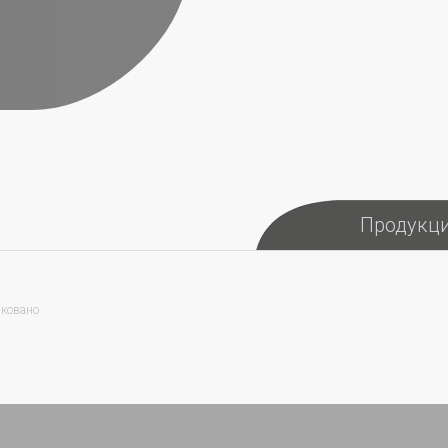
Продукц
иковано