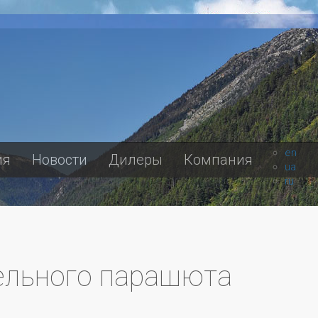
en
ия
Новости
Дилеры
Компания
ua
ru
тельного парашюта