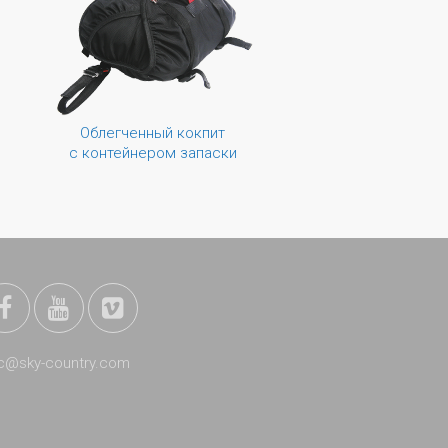
Облегченный кокпит
с контейнером запаски
c@sky-country.com