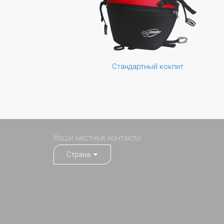
Стандартный кокпит
Ваши местные контакты:
Страна