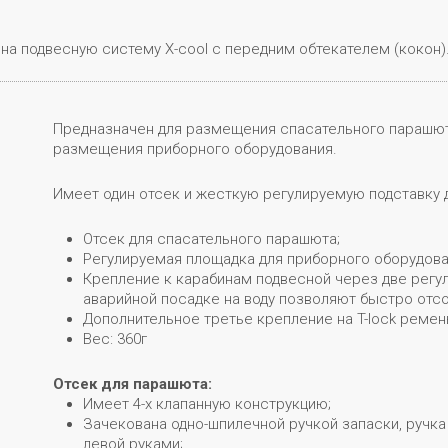
на подвесную систему X-cool с передним обтекателем (кокон)
Предназначен для размещения спасательного парашюта
размещения приборного оборудования.
Имеет один отсек и жесткую регулируемую подставку 
Отсек для спасательного парашюта;
Регулируемая площадка для приборного оборудова
Крепление к карабинам подвесной через две рег
аварийной посадке на воду позволяют быстро отсо
Дополнительное третье крепление на T-lock ремен
Вес: 360г
Отсек для парашюта:
Имеет 4-х клапанную конструкцию;
Зачекована одно-шпилечной ручкой запаски, ручка 
левой руками;