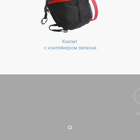
Кокпит
с контейнером запаски
s