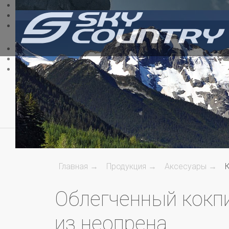
Главная →
Продукция →
Аксесуары →
Облегченный кокп
из неопрена