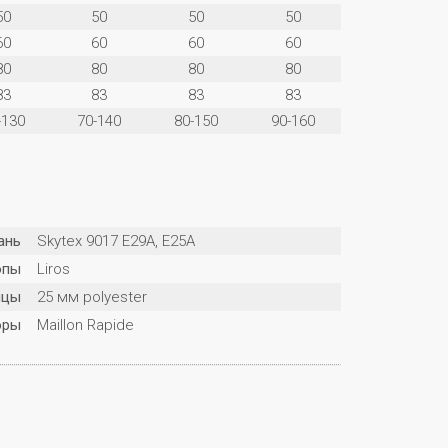
50
50
50
50
60
60
60
60
80
80
80
80
83
83
83
83
-130
70-140
80-150
90-160
ань
Skytex 9017 E29A, E25A
опы
Liros
нцы
25 мм polyester
оры
Maillon Rapide