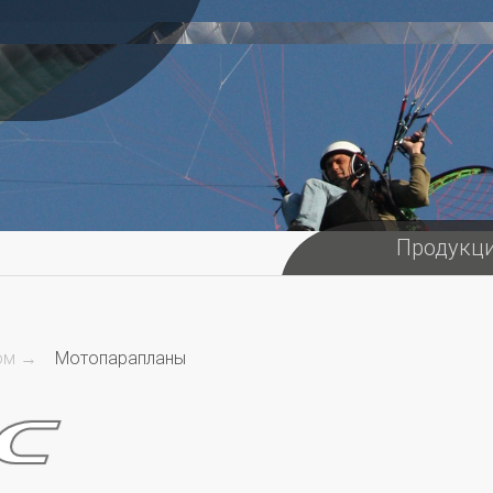
Продукц
ом →
Мотопарапланы
IC