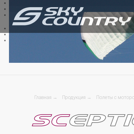
Главная →
Продукция →
Полеты с мотор
SC
EPT