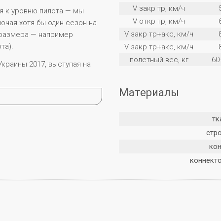
V закр тр, км/ч
я к уровню пилота — мы
V откр тр, км/ч
ючая хотя бы один сезон на
V закр тр+акс, км/ч
 размера — например
та).
V закр тр+акс, км/ч
полетный вес, кг
60
краины 2017, выступая на
Материалы
тк
стр
ко
коннект