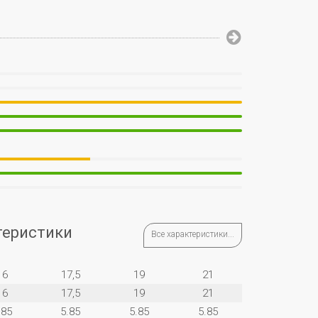
теристики
Все характеристики...
16
17,5
19
21
16
17,5
19
21
.85
5.85
5.85
5.85