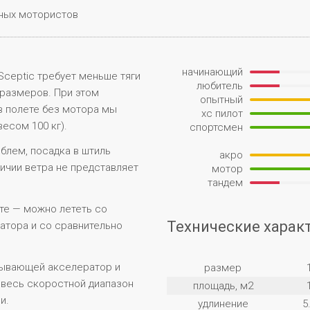
ных мотористов
начинающий
Sceptic требует меньше тяги
любитель
 размеров. При этом
опытный
 полете без мотора мы
xc пилот
весом 100 кг).
спортсмен
блем, посадка в штиль
акро
личии ветра не представляет
мотор
тандем
те — можно лететь со
Технические харак
атора и со сравнительно
зывающей акселератор и
размер
 весь скоростной диапазон
площадь, м2
и.
удлинение
5