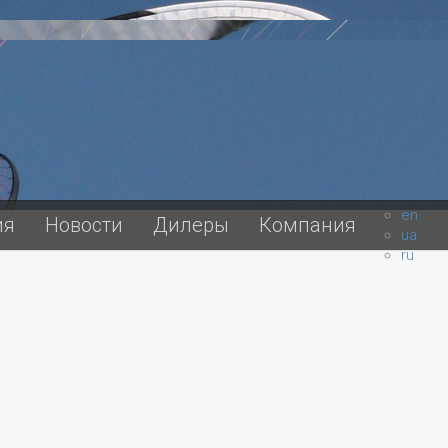
en
ия
Новости
Дилеры
Компания
ua
ru