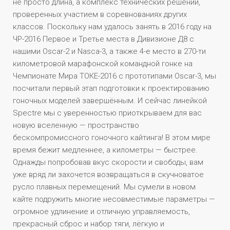
не просто длина, а комплекс технических решений,
проверенных участием в соревнованиях других
классов. Поскольку нам удалось занять в 2016 году на
ЧР-2016 Первое и Третье места в Дивизионе Д8 с
нашими Oscar-2 и Nasca-3, а также 4-е место в 270-ти
километровой марафонской командной гонке на
Чемпионате Мира ТОКЕ-2016 с прототипами Oscar-3, мы
посчитали первый этап подготовки к проектированию
гоночных моделей завершённым. И сейчас линейкой
Spectre мы с уверенностью приоткрываем для вас
новую вселенную — пространство
бескомпромиссного гоночного кайтинга! В этом мире
время бежит медленнее, а километры — быстрее.
Однажды попробовав вкус скорости и свободы, вам
уже вряд ли захочется возвращаться в скучноватое
русло плавных перемещений. Мы сумели в новом
кайте подружить многие несовместимые параметры —
огромное удлинение и отличную управляемость,
прекрасный сброс и набор тяги, лёгкую и