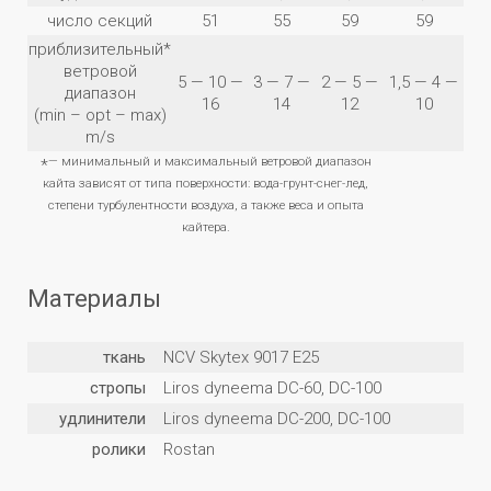
число секций
51
55
59
59
приблизительный*
ветровой
5 — 10 —
3 — 7 —
2 — 5 —
1,5 — 4 —
диапазон
16
14
12
10
(min – opt – max)
m/s
— минимальный и максимальный ветровой диапазон
*
кайта зависят от типа поверхности: вода-грунт-снег-лед,
степени турбулентности воздуха, а также веса и опыта
кайтера.
Материалы
ткань
NCV Skytex 9017 E25
стропы
Liros dyneema DC-60, DC-100
удлинители
Liros dyneema DC-200, DC-100
ролики
Rostan