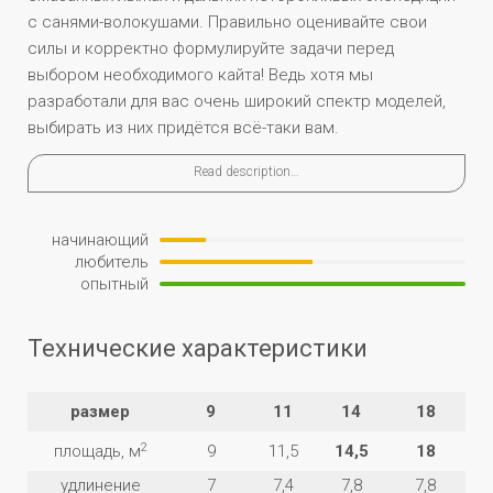
с санями-волокушами. Правильно оценивайте свои
силы и корректно формулируйте задачи перед
выбором необходимого кайта! Ведь хотя мы
разработали для вас очень широкий спектр моделей,
выбирать из них придётся всё-таки вам.
Read description…
начинающий
любитель
опытный
Технические характеристики
размер
9
11
14
18
2
площадь, м
9
11,5
14,5
18
удлинение
7
7,4
7,8
7,8