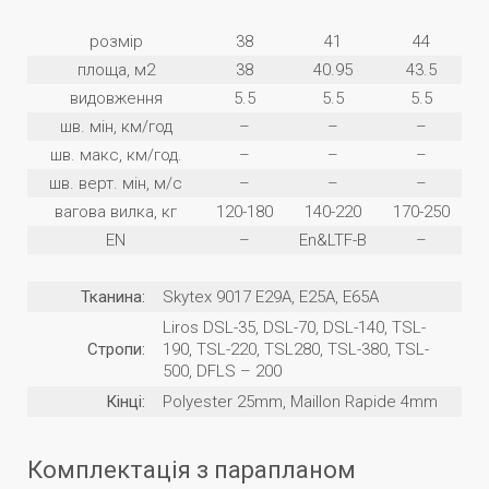
розмір
38
41
44
площа, м2
38
40.95
43.5
видовження
5.5
5.5
5.5
шв. мін, км/год
–
–
–
шв. макс, км/год.
–
–
–
шв. верт. мін, м/с
–
–
–
вагова вилка, кг
120-180
140-220
170-250
EN
–
En&LTF-B
–
Тканина:
Skytex 9017 E29A, E25A, E65A
Liros DSL-35, DSL-70, DSL-140, TSL-
Стропи:
190, TSL-220, TSL280, TSL-380, TSL-
500, DFLS – 200
Кінці:
Polyester 25mm, Maillon Rapide 4mm
Комплектація з парапланом