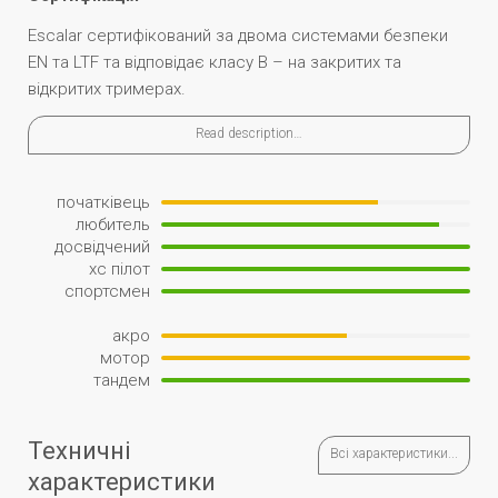
Escalar сертифікований за двома системами безпеки
EN та LTF та відповідає класу В – на закритих та
відкритих тримерах.
Read description…
початківець
любитель
досвідчений
xc пілот
спортсмен
акро
мотор
тандем
Техничні
Всі характеристики...
характеристики