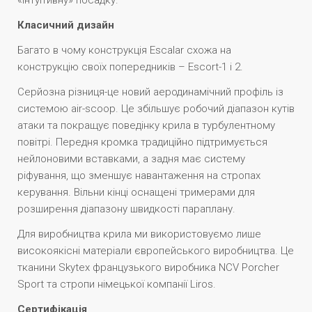
«інтуїтивну» посадку.
Класичний дизайн
Багато в чому конструкція Escalar схожа на
конструкцію своїх попередників – Escort-1 і 2.
Серйозна різниця-це новий аеродинамічний профіль із
системою air-scoop. Це збільшує робочий діапазон кутів
атаки та покращує поведінку крила в турбулентному
повітрі. Передня кромка традиційно підтримується
нейлоновими вставками, а задня має систему
ріфування, що зменшує навантаження на стропах
керування. Вільни кінці оснащені тримерами для
розширення діапазону швидкості параплану.
Для виробництва крила ми використовуємо лише
високоякісні матеріали європейського виробництва. Це
тканини Skytex французького виробника NCV Porcher
Sport та стропи німецької компанії Liros.
Сертифікація