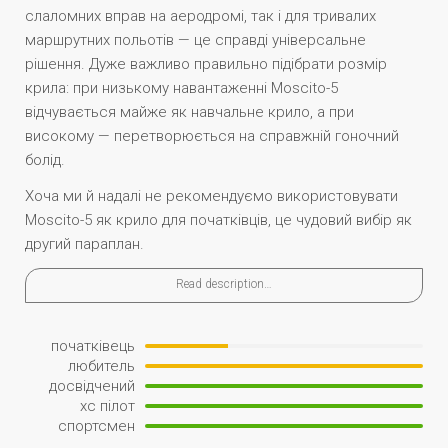
слаломних вправ на аеродромі, так і для тривалих
маршрутних польотів — це справді універсальне
рішення. Дуже важливо правильно підібрати розмір
крила: при низькому навантаженні Moscito-5
відчувається майже як навчальне крило, а при
високому — перетворюється на справжній гоночний
болід.
Хоча ми й надалі не рекомендуємо використовувати
Moscito-5 як крило для початківців, це чудовий вибір як
другий параплан.
Read description…
початківець
любитель
досвідчений
xc пілот
спортсмен