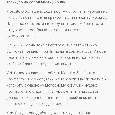
вплинуло на аеродинаміку крила.
Moscito-5 оснащено додатковими стропами керування,
які впливають лише на крайові частини задньої кромки.
Це дозволяє ефективно керувати крилом без втрати
швидкості — особливо під час польоту з
акселератором.
Вільні кінці оснащено системою, яка автоматично
відпускає тримери при активації акселератора. У новій
версії ця система заблокована овальним карабіном,
який необхідно зняти для її активації.
Усі ці вдосконалення роблять Moscito-5 набагато
комфортнішим у керуванні на всіх режимах польоту. Як і
належить сучасному моторному крилу, він чудово
протистоїть складанням у турбулентній атмосфері,
дозволяючи впевнено літати на високій швидкості
навіть у складних погодних умовах.
Крило однаково добре підходить як для точних