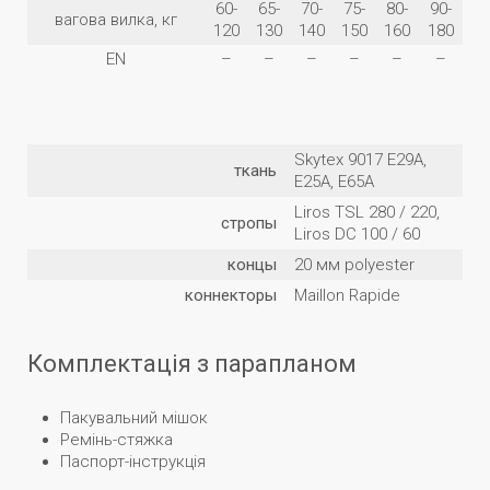
60-
65-
70-
75-
80-
90-
вагова вилка, кг
120
130
140
150
160
180
EN
–
–
–
–
–
–
Skytex 9017 E29A,
ткань
E25A, E65A
Liros TSL 280 / 220,
стропы
Liros DC 100 / 60
концы
20 мм polyester
коннекторы
Maillon Rapide
Комплектація з парапланом
Пакувальний мішок
Ремінь-стяжка
Паспорт-інструкція