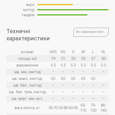
акро
мотор
тандем
Техничні
Всі характеристики...
характеристики
розмір
XXS
XS
S
M
L
XL
площа, м2
19
21
23
25
27
30
видовження
5.5
5.5
5.5
5.5
5.5
5.5
шв. мін, км/год
–
–
–
–
–
–
шв. макс, км/год.
65
65
65
65
65
шв. бал., км/год
–
–
–
–
–
–
шв. бал. трім, км/год
–
–
–
–
–
–
шв. верт. мін, м/с
–
–
–
–
–
–
65-
70-
80-
вага пілота, кг
50-70
55-80
60-90
110
120
140