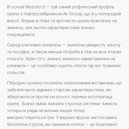
В основі Moscito-5 — той самий рефлексний профіль
крила з повітрозабірником Air Scoop, що й у попередній
версії. Форму в плані та арочність крила практично не
змінено, але льотні характеристики значно
покращилися.
Серед ключових оновлень — знижена швидкість зльоту
та посадки, а також менша потреба в тязі на всіх етапах
польоту. Крім того, значно знижено навантаження на
клеванти — це особливо оцінять пілоти під час тривалих
польотів.
Передню кромку посилено нейлоновими вставками, що
забезпечують відмінні стартові характеристики, які
зберігаються протягом усього терміну експлуатації
крила. Значні зміни зазнала стропна система: замість
чотирьох рядів на вільних кінцях тепер
використовуються три. У верхніх ярусах застосовано
безоплітні стропи, які замінили оплітні — це позитивно