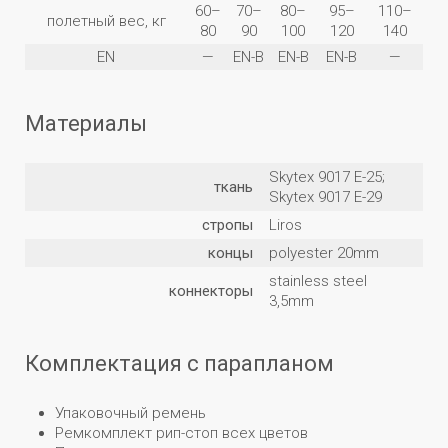
60–
70–
80–
95–
110–
полетный вес, кг
80
90
100
120
140
EN
—
EN-B
EN-B
EN-B
—
Материалы
Skytex 9017 E-25;
ткань
Skytex 9017 E-29
стропы
Liros
концы
polyester 20mm
stainless steel
коннекторы
3,5mm
Комплектация с парапланом
Упаковочный ремень
Ремкомплект рип-стоп всех цветов