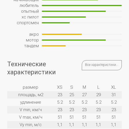
любитель
опытный
xc пилот
спортсмен
акро
мотор
тандем
Технические
Все характеристики...
характеристики
размер
XS
S
M
L
XL
площадь, м2
23
25
27
29
31
удлинение
5.2
5.2
5.2
5.2
5.2
V min, км/ч
23
23
23
23
23
V max, км/ч
51
51
51
51
51
Vy min, м/с
1,1
1,1
1,1
1,1
1,1