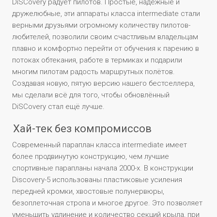
DiSCovery радует пилотов. Простые, надёжные и
дружелюбные, эти аппараты класса intermediate стали
верными друзьями огромному количеству пилотов-
любителей, позволили своим счастливым владельцам
плавно и комфортно перейти от обучения к парению в
потоках обтекания, работе в термиках и подарили
многим пилотам радость маршрутных полётов.
Создавая новую, пятую версию нашего бестселлера,
мы сделали всё для того, чтобы обновлённый
DiSCovery стал ещё лучше.
Хай-тек без компромиссов
Современный параплан класса intermediate имеет
более продвинутую конструкцию, чем лучшие
спортивные парапланы начала 2000-х. В конструкции
Discovery-5 использованы пластиковые усиления
передней кромки, хвостовые полунервюры,
безоплеточная стропа и многое другое. Это позволяет
уменьшить удлинение и количество секций крыла, при